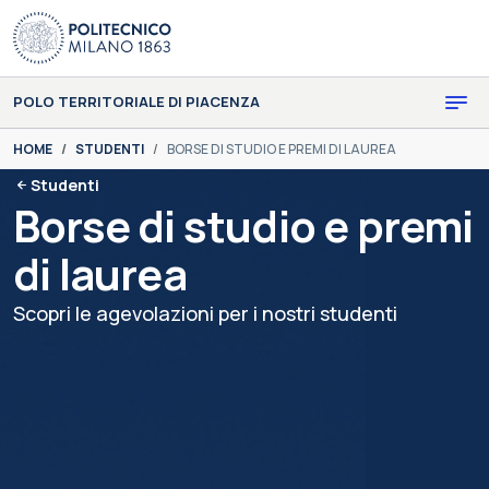
Skip to main content
Skip to page footer
POLO TERRITORIALE DI PIACENZA
You are here:
HOME
STUDENTI
BORSE DI STUDIO E PREMI DI LAUREA
Studenti
Borse di studio e premi
di laurea
Scopri le agevolazioni per i nostri studenti